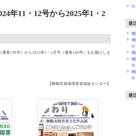
社
4年11・12号から2025年1・2
最
機
機
年
（通巻139号）から2025年1・2月号（通巻140号）をお届けしま
機
機
年
機
年
【舞鶴市身体障害者福祉センター】
最