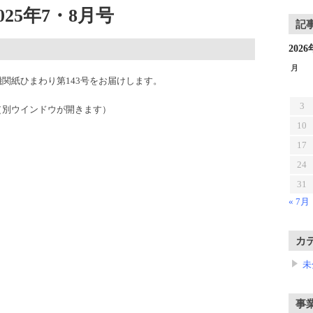
25年7・8月号
記
202
月
関紙ひまわり第143号をお届けします。
3
（別ウインドウが開きます）
10
17
24
31
« 7月
カ
未
事