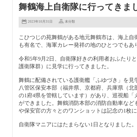
舞鶴海上自衛隊に行ってきま
2023年10月31日
未分類
こひつじの苑舞鶴がある地元舞鶴市は、海上自
も有名で、海軍カレー発祥の地のひとつでもあ
令和5年9月2日、自衛隊好きの利用者おふたり
護衛隊群）に見学に行ってきました。
舞鶴に配備されている護衛艦「ふゆづき」を見
八管区保安本部（福井県、京都府、兵庫県（北
の1府4県を管轄しています）があり、巡視船「
ができました。舞鶴消防本部の消防自動車など
や保安官の方々とのワンショットは記念の1枚
自衛隊マニアにはたまらない1日となりました。