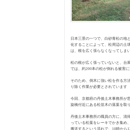
日本三景の一つで、白砂青松の地
化することによって、松周辺の土
は、根を広く張らなくなってしま
松の根が広く張っていないと、台風
では、約200本の松が倒れる被害
そのため、倒木に強い松を作る方
り除く作業が必要とされています
今回、京都府の丹後土木事務所が
旋橋付近にある松並木の落葉を取
丹後土木事務所の職員の方に、清
っている松葉をレーキでかき集め
搬送するという流れで、10時から