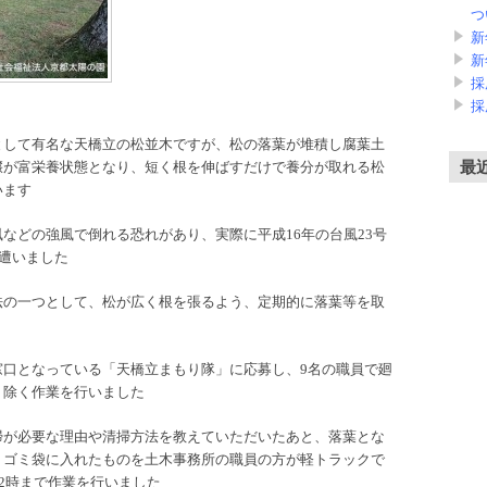
つ
新
新
採
採
として有名な天橋立の松並木ですが、松の落葉が堆積し腐葉土
最
壌が富栄養状態となり、短く根を伸ばすだけで養分が取れる松
います
などの強風で倒れる恐れがあり、実際に平成16年の台風23号
に遭いました
法の一つとして、松が広く根を張るよう、定期的に落葉等を取
窓口となっている「天橋立まもり隊」に応募し、9名の職員で廻
り除く作業を行いました
掃が必要な理由や清掃方法を教えていただいたあと、落葉とな
、ゴミ袋に入れたものを土木事務所の職員の方が軽トラックで
12時まで作業を行いました